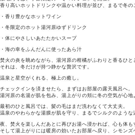
香り高いホットドリンクや温かい料理が並び、まるで冬の
・香り豊かなホットワイン
・冬限定のホット湯河原ゆずドリンク
・体にやさしいあたたかいスープ
・海の幸をふんだんに使ったあら汁
焚火の炎を眺めながら、湯河原の柑橘がふわりと香るひと
それは、冬だけが持つ静かな贅沢です。
温泉と星空がくれる、極上の癒し。
チェックインを済ませたら、まずはお部屋の露天風呂へ。
湯河原の名湯が肌を包み、湯上がりの頬に冬の空気が心地
最初のひと風呂では、髪の毛はまだ洗わなくて大丈夫。
温泉のやわらかな湯膜が肌を守り、まるでシルクのような
夜、焚火を楽しんだあとに再びお湯へ浸かれば、心も体も
そして湯上がりには暖房の効いたお部屋へ戻り、シモンズ