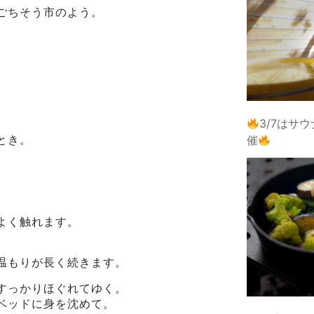
ごちそう市のよう。
3/7はサ
とき。
催
よく触れます。
温もりが長く続きます。
すっかりほぐれてゆく。
ベッドに身を沈めて。