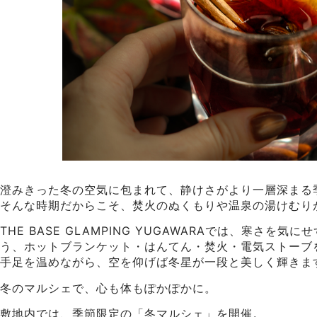
澄みきった冬の空気に包まれて、静けさがより一層深まる
そんな時期だからこそ、焚火のぬくもりや温泉の湯けむり
THE BASE GLAMPING YUGAWARAでは、寒さ
う、ホットブランケット・はんてん・焚火・電気ストーブ
手足を温めながら、空を仰げば冬星が一段と美しく輝きま
冬のマルシェで、心も体もぽかぽかに。
敷地内では、季節限定の「冬マルシェ」を開催。