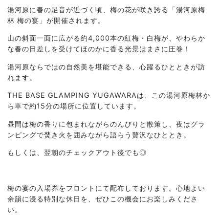
湯河原に春の足音が近づく頃、梅の花が咲き誇る「湯河原梅
林 梅の宴」が開催されます。
山の斜面一面に広がる約4,000本の紅梅・白梅が、やわらか
な春の日差しを受けてほのかに香る光景はまさに圧巻！
湯河原ならではの自然美を堪能できる、心躍るひとときが訪
れます。
THE BASE GLAMPING YUGAWARAは、この湯河原梅林か
ら車で約15分の場所に位置しています。
昼間は梅の香りに包まれながらのんびりと散策し、夜はグラ
ンピングで焚き火を囲みながら語らう贅沢なひととき。
もしくは、翌朝のチェックアウト後でも◎
梅の宴の入場券をフロントにて配布しております。心地よい
余韻に浸る特別な休日を、ぜひこの機会にお楽しみくださ
い。