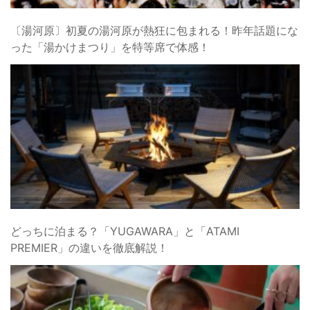
〔湯河原〕初夏の湯河原が熱狂に包まれる！昨年話題にな
った「湯かけまつり」を特等席で体感！
どっちに泊まる？「YUGAWARA」と「ATAMI
PREMIER」の違いを徹底解説！