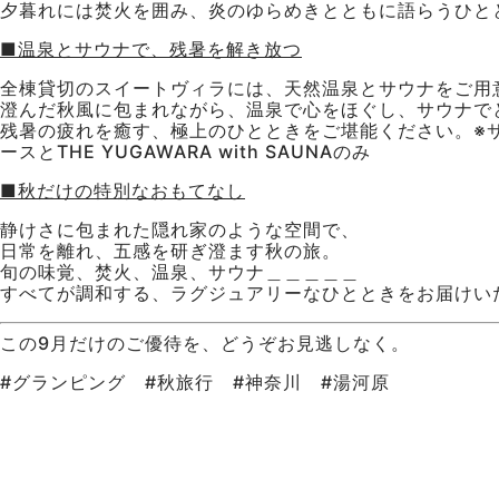
夕暮れには焚火を囲み、炎のゆらめきとともに語らうひと
■温泉とサウナで、残暑を解き放つ
全棟貸切のスイートヴィラには、天然温泉とサウナをご用
澄んだ秋風に包まれながら、温泉で心をほぐし、サウナで
残暑の疲れを癒す、極上のひとときをご堪能ください。※
ースとTHE YUGAWARA with SAUNAのみ
■秋だけの特別なおもてなし
静けさに包まれた隠れ家のような空間で、
日常を離れ、五感を研ぎ澄ます秋の旅。
旬の味覚、焚火、温泉、サウナ＿＿＿＿＿
すべてが調和する、ラグジュアリーなひとときをお届けい
この9月だけのご優待を、どうぞお見逃しなく。
#グランピング #秋旅行 #神奈川 #湯河原