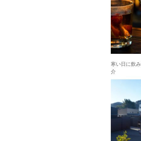
寒い日に飲みた
介