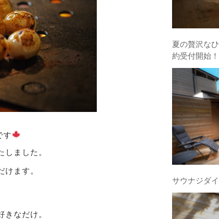
夏の贅沢なひ
約受付開始！
です
たしました。
だけます。
サウナジダイ
好きなだけ。