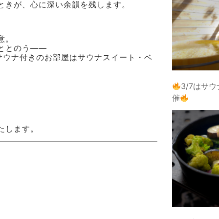
ときが、心に深い余韻を残します。
意。
ととのう――
サウナ付きのお部屋はサウナスイート・ベ
3/7はサ
催
たします。