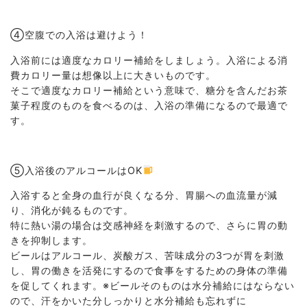
④空腹での入浴は避けよう！
入浴前には適度なカロリー補給をしましょう。入浴による消
費カロリー量は想像以上に大きいものです。
そこで適度なカロリー補給という意味で、糖分を含んだお茶
菓子程度のものを食べるのは、入浴の準備になるので最適で
す。
⑤入浴後のアルコールはOK
入浴すると全身の血行が良くなる分、胃腸への血流量が減
り、消化が鈍るものです。
特に熱い湯の場合は交感神経を刺激するので、さらに胃の動
きを抑制します。
ビールはアルコール、炭酸ガス、苦味成分の3つが胃を刺激
し、胃の働きを活発にするので食事をするための身体の準備
を促してくれます。※ビールそのものは水分補給にはならない
ので、汗をかいた分しっかりと水分補給も忘れずに