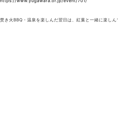
https://www.yugawara.or.jp/event/701/
焚き火BBQ・温泉を楽しんだ翌日は、紅葉と一緒に楽しん