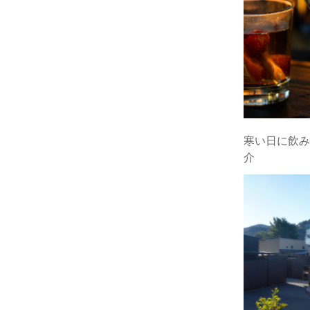
寒い日に飲みた
介