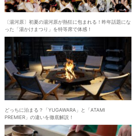
〔湯河原〕初夏の湯河原が熱狂に包まれる！昨年話題にな
った「湯かけまつり」を特等席で体感！
どっちに泊まる？「YUGAWARA」と「ATAMI
PREMIER」の違いを徹底解説！