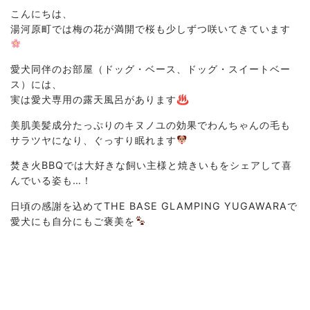
こんにちは、
湯河原町では梅の花が満開で桜も少しずつ咲いてきています
愛犬同伴のお部屋（ドッグ・ベース、ドッグ・スイートベー
ス）には、
実は愛犬専用の露天風呂があります♨
美肌美髪成分たっぷりのキヌノユの効果でわんちゃんの毛も
サラツヤになり、ぐっすり眠れます
焚き火BBQでは大好きな飼い主様と焼きいもをシェアして喜
んでいる姿も…！
日頃の感謝を込めてTHE BASE GLAMPING YUGAWARAで
愛犬にも自分にもご褒美を