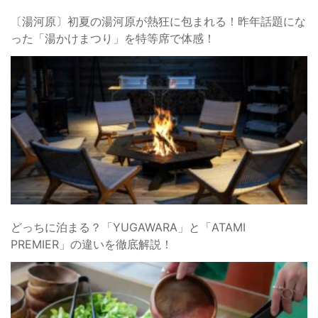
〔湯河原〕初夏の湯河原が熱狂に包まれる！昨年話題にな
った「湯かけまつり」を特等席で体感！
どっちに泊まる？「YUGAWARA」と「ATAMI
PREMIER」の違いを徹底解説！